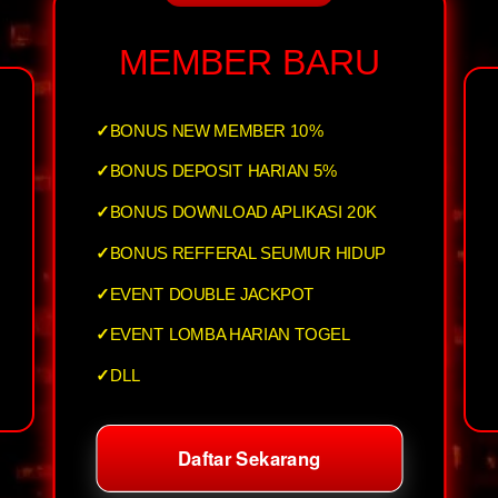
MEMBER BARU
BONUS NEW MEMBER 10%
BONUS DEPOSIT HARIAN 5%
BONUS DOWNLOAD APLIKASI 20K
BONUS REFFERAL SEUMUR HIDUP
EVENT DOUBLE JACKPOT
EVENT LOMBA HARIAN TOGEL
DLL
Daftar Sekarang