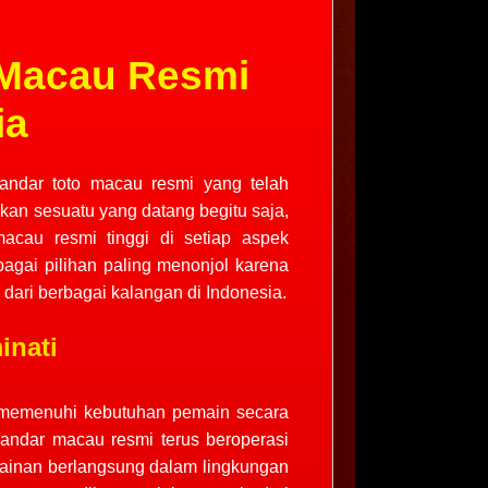
 Macau Resmi
ia
andar toto macau resmi yang telah
ukan sesuatu yang datang begitu saja,
cau resmi tinggi di setiap aspek
agai pilihan paling menonjol karena
ari berbagai kalangan di Indonesia.
inati
 memenuhi kebutuhan pemain secara
bandar macau resmi terus beroperasi
ainan berlangsung dalam lingkungan