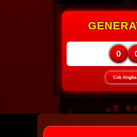
GENERA
0
Cek Angka 