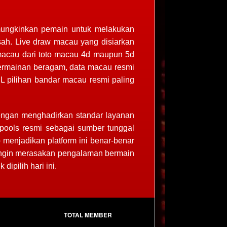
mungkinkan pemain untuk melakukan
sah. Live draw macau yang disiarkan
 macau dari toto macau 4d maupun 5d
 permainan beragam, data macau resmi
L pilihan bandar macau resmi paling
engan menghadirkan standar layanan
pools resmi sebagai sumber tunggal
menjadikan platform ini benar-benar
g ingin merasakan pengalaman bermain
ipilih hari ini.
TOTAL MEMBER