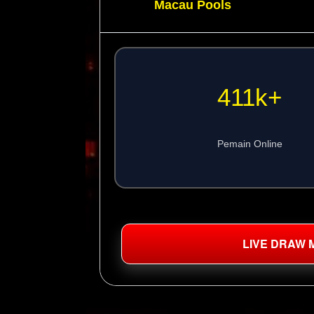
Macau Pools
411k+
Pemain Online
LIVE DRAW